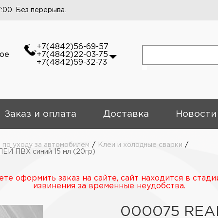
7:00. Без перерыва.
+7(4842)56-69-57
кое
+7(4842)22-03-75
+7(4842)59-32-73
Заказ и оплата
Доставка
Новости
 по уходу за автомобилем
/
Клеи и холодные сварки
/
Й ПВХ синий 15 мл (20гр)
те оформить заказ на сайте, сайт находится в стади
извинения за временные неудобства.
000075 REA