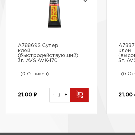
A78869S Супер
A7887
клей
клей
(быстродействующий)
(высо
3г. AVS AVK-170
3г. AV
(0 Отзывов)
(0 От
21.00
₽
-
+
21.00