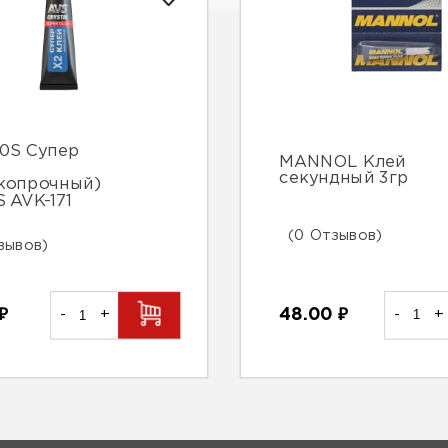
0S Супер
MANNOL Клей
секундный 3гр
копрочный)
S AVK-171
(0 Отзывов)
зывов)
48.00
₽
-
+
₽
-
+