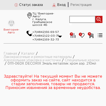
Статус заказа
Вход
Регистрация
ТЦ “Виктория-
Авто“
г. Калуга,
Грабцевское
шоссе 4Б
Виктория-
+7(4842)56-69-57
Авто
0
0
0
+7(4842)22-03-75
+7(4842)59-32-73
Главная
/
Каталог
/
Лакокрасочные и ремонтные материалы
/
Аэрозольная упаковка и кисточки
/
Специальные краски
/
0111-06DX DECORIX Эмаль металлик хром аэр. 210мл
Здравствуйте! На текущий момент Вы не можете
оформить заказ на сайте, сайт находится в
стадии заполнения, товары не продаются.
Приносим извинения за временные неудобства.