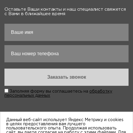
Оставьте Ваши контакты и наш специалист свяжется
с Вами в ближайшее время
Заполняя форму вы соглашаетесь на
обработку
персональных данных
Данный веб-сайт использует Яндекс Метрику и cookies
в целях предоставления вам лучшего
пользовательского опыта. Продолжая использовать
“Виктория-Авто”, 1998-2026
сайт, вы даете согласие на работу с этими файлами. Для