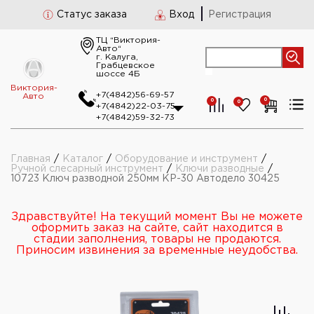
Статус заказа
Вход
Регистрация
ТЦ “Виктория-
Авто“
г. Калуга,
Грабцевское
шоссе 4Б
Виктория-
+7(4842)56-69-57
Авто
0
0
0
+7(4842)22-03-75
+7(4842)59-32-73
Главная
/
Каталог
/
Оборудование и инструмент
/
Ручной слесарный инструмент
/
Ключи разводные
/
10723 Ключ разводной 250мм КР-30 Автодело 30425
Здравствуйте! На текущий момент Вы не можете
оформить заказ на сайте, сайт находится в
стадии заполнения, товары не продаются.
Приносим извинения за временные неудобства.