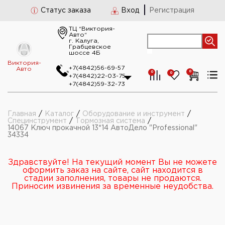
Статус заказа
Вход
Регистрация
ТЦ “Виктория-
Авто“
г. Калуга,
Грабцевское
шоссе 4Б
Виктория-
+7(4842)56-69-57
Авто
0
0
0
+7(4842)22-03-75
+7(4842)59-32-73
Главная
/
Каталог
/
Оборудование и инструмент
/
Специнструмент
/
Тормозная система
/
14067 Ключ прокачной 13*14 АвтоДело "Professional"
34334
Здравствуйте! На текущий момент Вы не можете
оформить заказ на сайте, сайт находится в
стадии заполнения, товары не продаются.
Приносим извинения за временные неудобства.