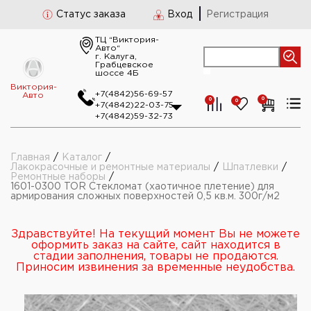
Статус заказа
Вход
Регистрация
ТЦ “Виктория-
Авто“
г. Калуга,
Грабцевское
шоссе 4Б
Виктория-
+7(4842)56-69-57
Авто
0
0
0
+7(4842)22-03-75
+7(4842)59-32-73
Главная
/
Каталог
/
Лакокрасочные и ремонтные материалы
/
Шпатлевки
/
Ремонтные наборы
/
1601-0300 TOR Стекломат (хаотичное плетение) для
армирования сложных поверхностей 0,5 кв.м. 300г/м2
Здравствуйте! На текущий момент Вы не можете
оформить заказ на сайте, сайт находится в
стадии заполнения, товары не продаются.
Приносим извинения за временные неудобства.