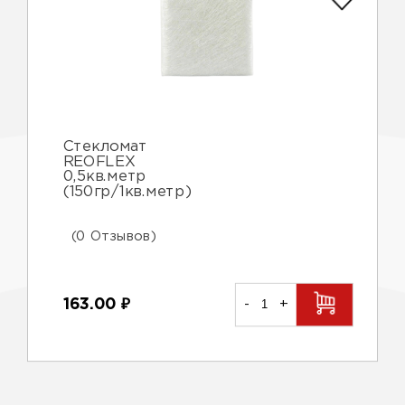
Стекломат
REOFLEX
0,5кв.метр
(150гр/1кв.метр)
(0 Отзывов)
163.00
₽
-
+