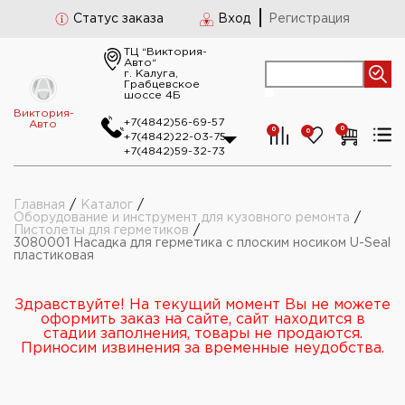
Статус заказа
Вход
Регистрация
ТЦ “Виктория-
Авто“
г. Калуга,
Грабцевское
шоссе 4Б
Виктория-
+7(4842)56-69-57
Авто
0
0
0
+7(4842)22-03-75
+7(4842)59-32-73
Главная
/
Каталог
/
Оборудование и инструмент для кузовного ремонта
/
Пистолеты для герметиков
/
3080001 Насадка для герметика с плоским носиком U-Seal
пластиковая
Здравствуйте! На текущий момент Вы не можете
оформить заказ на сайте, сайт находится в
стадии заполнения, товары не продаются.
Приносим извинения за временные неудобства.