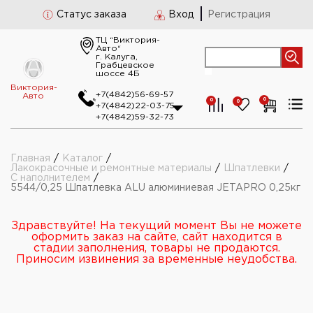
Статус заказа
Вход
Регистрация
ТЦ “Виктория-
Авто“
г. Калуга,
Грабцевское
шоссе 4Б
Виктория-
+7(4842)56-69-57
Авто
0
0
0
+7(4842)22-03-75
+7(4842)59-32-73
Главная
/
Каталог
/
Лакокрасочные и ремонтные материалы
/
Шпатлевки
/
С наполнителем
/
5544/0,25 Шпатлевка ALU алюминиевая JETAPRO 0,25кг
Здравствуйте! На текущий момент Вы не можете
оформить заказ на сайте, сайт находится в
стадии заполнения, товары не продаются.
Приносим извинения за временные неудобства.