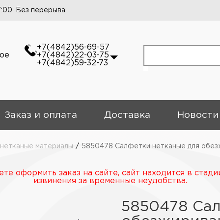
7:00. Без перерыва.
+7(4842)56-69-57
кое
+7(4842)22-03-75
+7(4842)59-32-73
Заказ и оплата
Доставка
Новости
 нетканые материалы
/
5850478 Салфетки нетканые для обез
те оформить заказ на сайте, сайт находится в стади
извинения за временные неудобства.
5850478 Сал