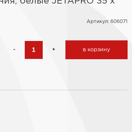
ия, белые JETAPRO 35 х
Артикул: 606071
-
+
в корзину