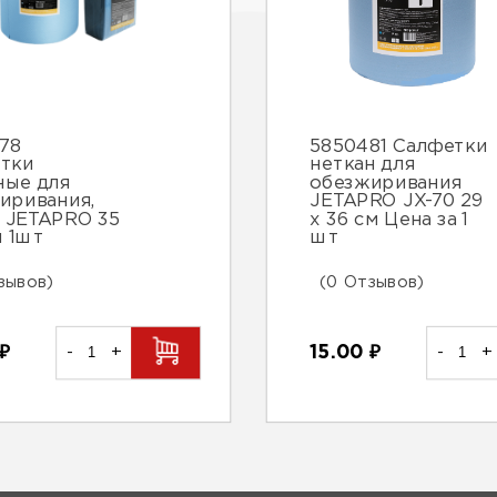
78
5850481 Салфетки
тки
неткан для
ные для
обезжиривания
иривания,
JETAPRO JX-70 29
 JETAPRO 35
х 36 см Цена за 1
м 1шт
шт
зывов)
(0 Отзывов)
₽
-
+
15.00
₽
-
+