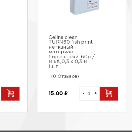
Ceiina clean
TURN60 fish print
нетканый
материал
бирюзовый, 60р./
м.кв.,0,3 х 0,3 м
1шт
(0 Отзывов)
15.00
₽
-
+