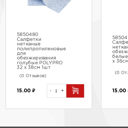
5850480
58504
Салфетки
Салфе
нетканые
нетка
полипропиленовые
обезж
для
белые
обезжиривания
х 36с
голубые POLYPRO
32 х 38см 1шт
(0 От
(0 Отзывов)
15.00
15.00
₽
-
+