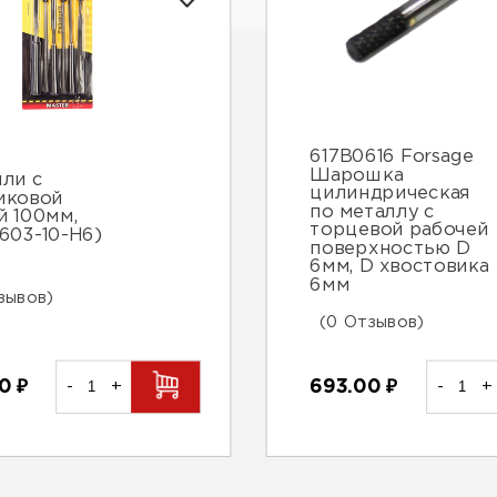
617B0616 Forsage
Шарошка
ли с
цилиндрическая
иковой
по металлу с
й 100мм,
торцевой рабочей
1603-10-Н6)
поверхностью D
6мм, D хвостовика
6мм
зывов)
(0 Отзывов)
693.00
₽
-
+
00
₽
-
+