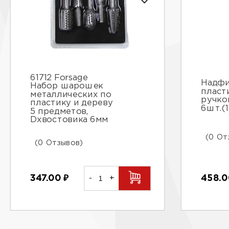
61712 Forsage
Надфи
Набор шарошек
пласт
металлических по
ручко
пластику и дереву
6шт.(
5 предметов,
Dхвостовика 6мм
(0 От
(0 Отзывов)
458.
347.00
₽
-
+