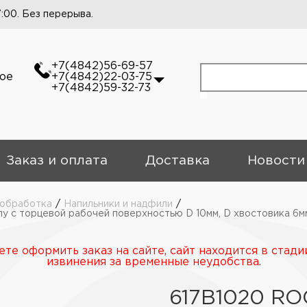
7:00. Без перерыва.
+7(4842)56-69-57
кое
+7(4842)22-03-75
+7(4842)59-32-73
Заказ и оплата
Доставка
Новости
обработка
/
Напильники и надфили
/
с торцевой рабочей поверхностью D 10мм, D хвостовика 6м
те оформить заказ на сайте, сайт находится в стади
извинения за временные неудобства.
617B1020 R