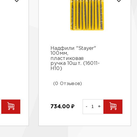
Надфили "Stayer"
100мм,
пластиковая
ручка 10шт. (16011-
Н10)
(0 Отзывов)
734.00
₽
-
+