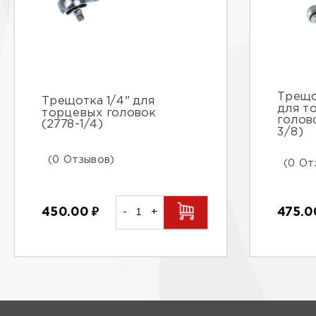
Трещо
Трещотка 1/4" для
для т
торцевых головок
голов
(2778-1/4)
3/8)
(0 Отзывов)
(0 От
450.00
₽
-
+
475.