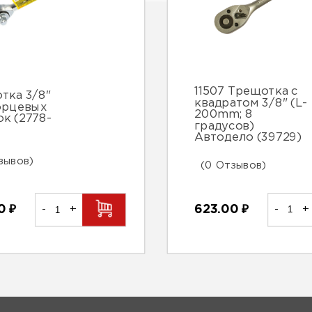
11507 Трещотка с
тка 3/8"
квадратом 3/8" (L-
орцевых
200mm; 8
ок (2778-
градусов)
Автодело (39729)
зывов)
(0 Отзывов)
623.00
₽
-
+
00
₽
-
+