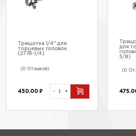
Трещо
Трещотка 1/4" для
для т
торцевых головок
голов
(2778-1/4)
3/8)
(0 Отзывов)
(0 От
450.00
₽
-
+
475.