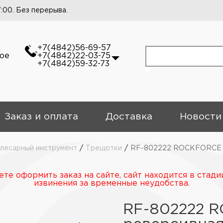
7:00. Без перерыва.
+7(4842)56-69-57
кое
+7(4842)22-03-75
+7(4842)59-32-73
Заказ и оплата
Доставка
Новости
слесарный инструмент
/
Трещотки
/
RF-802222 ROCKFORCE Тр
те оформить заказ на сайте, сайт находится в стади
извинения за временные неудобства.
RF-802222 