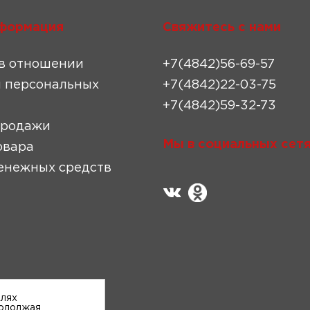
формация
Свяжитесь с нами
в отношении
+7(4842)56-69-57
 персональных
+7(4842)22-03-75
+7(4842)59-32-73
продажи
Мы в социальных сетя
овара
енежных средств
елях
родолжая