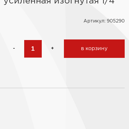
 усиленная изогнутая 1/4"
Артикул: 905290
-
+
в корзину