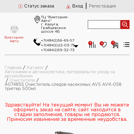
Статус заказа
Вход
Регистрация
ТЦ “Виктория-
Авто“
г. Калуга,
Грабцевское
шоссе 4Б
Виктория-
+7(4842)56-69-57
Авто
0
0
0
+7(4842)22-03-75
+7(4842)59-32-73
Главная
/
Каталог
/
Автохимия и автокосметика, материалы по уходу за
автомобилем
/
Очистители
/
A07485S Очиститель следов насекомых AVS AVK-058
триггер 500мл
Здравствуйте! На текущий момент Вы не можете
оформить заказ на сайте, сайт находится в
стадии заполнения, товары не продаются.
Приносим извинения за временные неудобства.