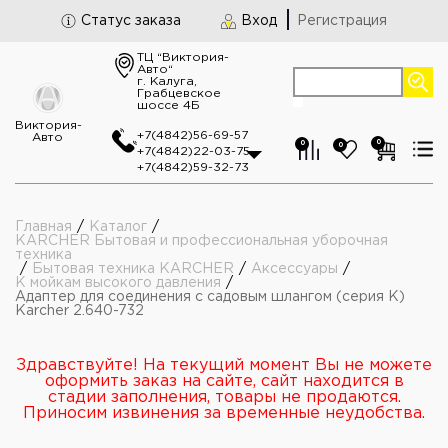
Статус заказа
Вход
Регистрация
ТЦ “Виктория-
Авто“
г. Калуга,
Грабцевское
шоссе 4Б
Виктория-
+7(4842)56-69-57
Авто
0
0
0
+7(4842)22-03-75
+7(4842)59-32-73
Главная
/
Каталог
/
KARCHER Бытовая и профессиональная уборочная
техника
/
Бытовая техника KARCHER
/
Аксессуары
/
К мойкам высокого давления
/
Адаптер для соединения с садовым шлангом (серия К)
Karcher 2.640-732
Здравствуйте! На текущий момент Вы не можете
оформить заказ на сайте, сайт находится в
стадии заполнения, товары не продаются.
Приносим извинения за временные неудобства.