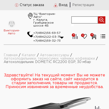
Статус заказа
Вход
Регистрация
ТЦ “Виктория-
Авто“
г. Калуга,
Грабцевское
шоссе 4Б
Виктория-
+7(4842)56-69-57
Авто
0
0
0
+7(4842)22-03-75
+7(4842)59-32-73
Главная
/
Каталог
/
Автоаксессуары
/
Автохолодильники, термосумки, чайники, кофеварки
/
Автохолодильник DOMETIC RC2200 EGP, 30 мбар
Здравствуйте! На текущий момент Вы не можете
оформить заказ на сайте, сайт находится в
стадии заполнения, товары не продаются.
Приносим извинения за временные неудобства.