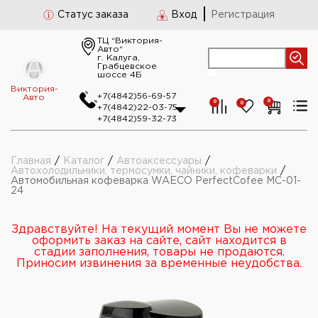
Статус заказа
Вход
Регистрация
ТЦ “Виктория-
Авто“
г. Калуга,
Грабцевское
шоссе 4Б
Виктория-
+7(4842)56-69-57
Авто
0
0
0
+7(4842)22-03-75
+7(4842)59-32-73
Главная
/
Каталог
/
Автоаксессуары
/
Автохолодильники, термосумки, чайники, кофеварки
/
Автомобильная кофеварка WAECO PerfectCofee MC-01-
24
Здравствуйте! На текущий момент Вы не можете
оформить заказ на сайте, сайт находится в
стадии заполнения, товары не продаются.
Приносим извинения за временные неудобства.