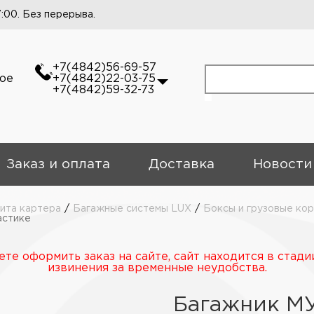
7:00. Без перерыва.
+7(4842)56-69-57
кое
+7(4842)22-03-75
+7(4842)59-32-73
Заказ и оплата
Доставка
Новости
ита картера
/
Багажные системы LUX
/
Боксы и грузовые ко
астике
те оформить заказ на сайте, сайт находится в стади
извинения за временные неудобства.
Багажник М