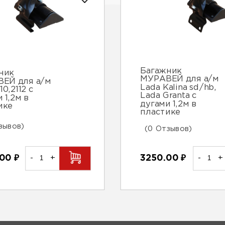
Багажник
ник
МУРАВЕЙ для а/м
ЕЙ для а/м
Lada Kalina sd/hb,
10,2112 с
Lada Granta с
 1,2м в
дугами 1,2м в
ике
пластике
зывов)
(0 Отзывов)
3250.00
₽
-
+
.00
₽
-
+