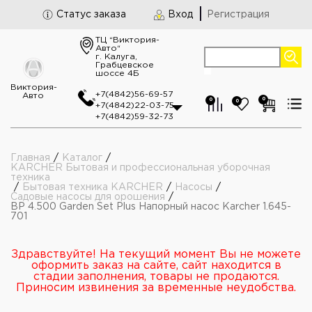
Статус заказа
Вход
Регистрация
ТЦ “Виктория-
Авто“
г. Калуга,
Грабцевское
шоссе 4Б
Виктория-
+7(4842)56-69-57
Авто
0
0
0
+7(4842)22-03-75
+7(4842)59-32-73
Главная
/
Каталог
/
KARCHER Бытовая и профессиональная уборочная
техника
/
Бытовая техника KARCHER
/
Насосы
/
Садовые насосы для орошения
/
BP 4.500 Garden Set Plus Напорный насос Karcher 1.645-
701
Здравствуйте! На текущий момент Вы не можете
оформить заказ на сайте, сайт находится в
стадии заполнения, товары не продаются.
Приносим извинения за временные неудобства.