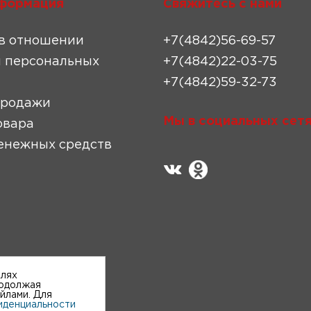
формация
Свяжитесь с нами
в отношении
+7(4842)56-69-57
 персональных
+7(4842)22-03-75
+7(4842)59-32-73
продажи
Мы в социальных сетя
овара
енежных средств
елях
родолжая
айлами. Для
иденциальности