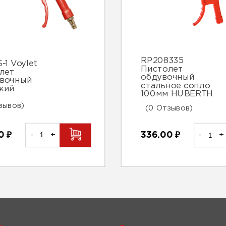
RP208335
-1 Voylet
Пистолет
лет
обдувочный
вочный
стальное сопло
кий
100мм HUBERTH
зывов)
(0 Отзывов)
00
₽
-
+
336.00
₽
-
+