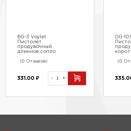
BG-3 Voylet
DG-10S
Пистолет
Писто
продувочный
проду
длинное сопло
корот
(0 Отзывов)
(0 От
331.00
₽
-
+
335.