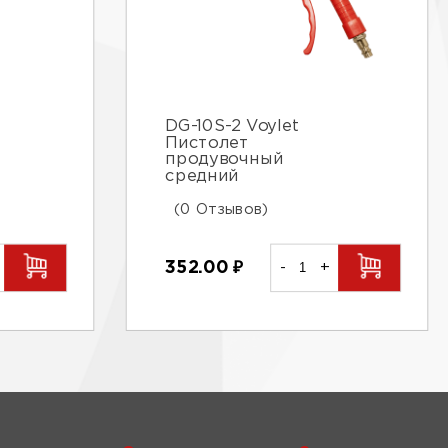
DG-10S-2 Voylet
Пистолет
продувочный
средний
(0 Отзывов)
352.00
₽
-
+