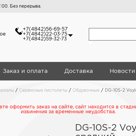
7:00. Без перерыва.
+7(4842)56-69-57
кое
+7(4842)22-03-75
+7(4842)59-32-73
Заказ и оплата
Доставка
Новости
ериалы
/
Сервисные пистолеты
/
Обдувочные
/
DG-10S-2 Voyl
те оформить заказ на сайте, сайт находится в стади
извинения за временные неудобства.
DG-10S-2 Vo