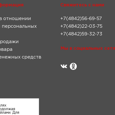
формация
Свяжитесь с нами
в отношении
+7(4842)56-69-57
 персональных
+7(4842)22-03-75
+7(4842)59-32-73
продажи
Мы в социальных сетя
овара
енежных средств
елях
родолжая
айлами. Для