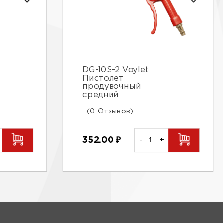
DG-10S-2 Voylet
Пистолет
продувочный
средний
(0 Отзывов)
352.00
₽
-
+