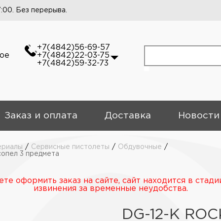
7:00. Без перерыва.
+7(4842)56-69-57
кое
+7(4842)22-03-75
+7(4842)59-32-73
Заказ и оплата
Доставка
Новости
ериалы
/
Сервисные пистолеты
/
Обдувочные
/
опел 3 предмета
те оформить заказ на сайте, сайт находится в стади
извинения за временные неудобства.
DG-12-K RO