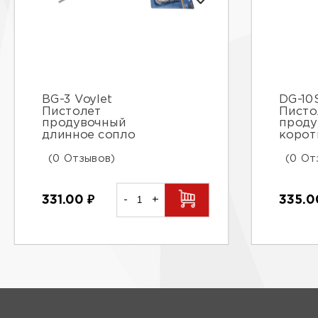
BG-3 Voylet
DG-10S
Пистолет
Писто
продувочный
проду
длинное сопло
корот
(0 Отзывов)
(0 От
331.00
₽
-
+
335.