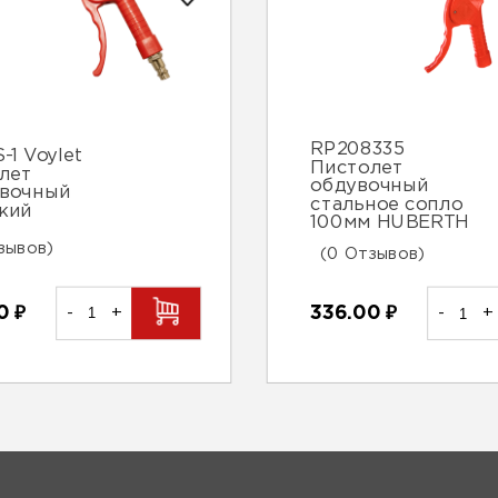
RP208335
-1 Voylet
Пистолет
лет
обдувочный
вочный
стальное сопло
кий
100мм HUBERTH
зывов)
(0 Отзывов)
00
₽
-
+
336.00
₽
-
+