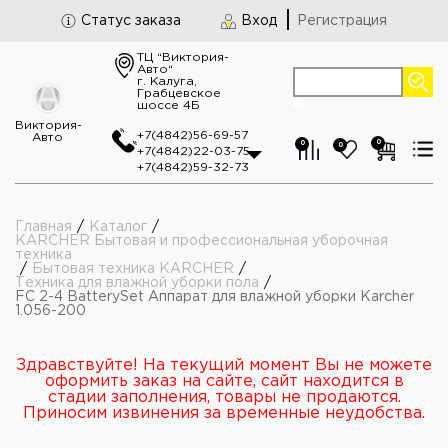
Статус заказа
Вход
Регистрация
ТЦ “Виктория-
Авто“
г. Калуга,
Грабцевское
шоссе 4Б
Виктория-
+7(4842)56-69-57
Авто
0
0
0
+7(4842)22-03-75
+7(4842)59-32-73
Главная
/
Каталог
/
KARCHER Бытовая и профессиональная уборочная
техника
/
Бытовая техника KARCHER
/
Техника для влажной уборки пола
/
FC 2-4 BatterySet Аппарат для влажной уборки Karcher
1.056-200
Здравствуйте! На текущий момент Вы не можете
оформить заказ на сайте, сайт находится в
стадии заполнения, товары не продаются.
Приносим извинения за временные неудобства.