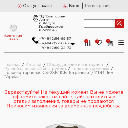
Статус заказа
Вход
Регистрация
ТЦ “Виктория-
Авто“
г. Калуга,
Грабцевское
шоссе 4Б
Виктория-
+7(4842)56-69-57
Авто
0
0
0
+7(4842)22-03-75
+7(4842)59-32-73
Главная
/
Каталог
/
Оборудование и инструмент
/
Ручной слесарный инструмент
/
Головки торцевые
/
Головка торцевая CS-2SK11CB: 6-гранная 1/4"DR 11мм
"Apelas"
Здравствуйте! На текущий момент Вы не можете
оформить заказ на сайте, сайт находится в
стадии заполнения, товары не продаются.
Приносим извинения за временные неудобства.