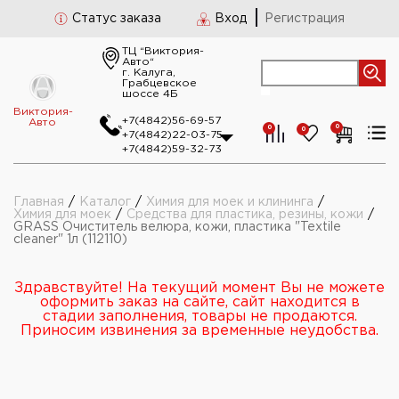
Статус заказа
Вход
Регистрация
ТЦ “Виктория-
Авто“
г. Калуга,
Грабцевское
шоссе 4Б
Виктория-
+7(4842)56-69-57
Авто
0
0
0
+7(4842)22-03-75
+7(4842)59-32-73
Главная
/
Каталог
/
Химия для моек и клининга
/
Химия для моек
/
Средства для пластика, резины, кожи
/
GRASS Очиститель велюра, кожи, пластика "Textile
cleaner" 1л (112110)
Здравствуйте! На текущий момент Вы не можете
оформить заказ на сайте, сайт находится в
стадии заполнения, товары не продаются.
Приносим извинения за временные неудобства.