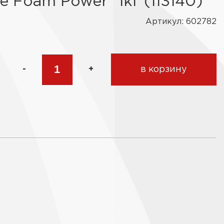
e Foam Power" 1кг (113140)
Артикул: 602782
-
+
в корзину