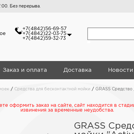
7:00. Без перерыва.
+7(4842)56-69-57
кое
+7(4842)22-03-75
+7(4842)59-32-73
Заказ и оплата
Доставка
Новости
моек
/
Средства для бесконтактной мойки
/
GRASS Средство д
те оформить заказ на сайте, сайт находится в стади
извинения за временные неудобства.
GRASS Средс