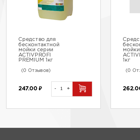
Средство для
Средс
бесконтактной
беско
мойки серии
мойки
ACTIVPROFI
ACTIV
PREMIUM 1кг
1кг
(0 Отзывов)
(0 От
247.00
₽
-
+
262.