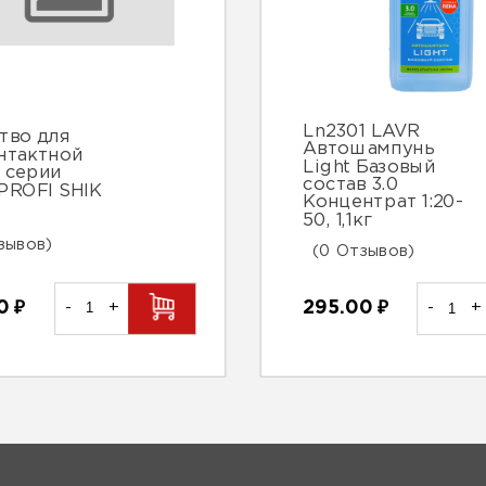
Ln2301 LAVR
тво для
Автошампунь
нтактной
Light Базовый
 серии
состав 3.0
PROFI SHIK
Концентрат 1:20-
50, 1,1кг
зывов)
(0 Отзывов)
00
₽
-
+
295.00
₽
-
+