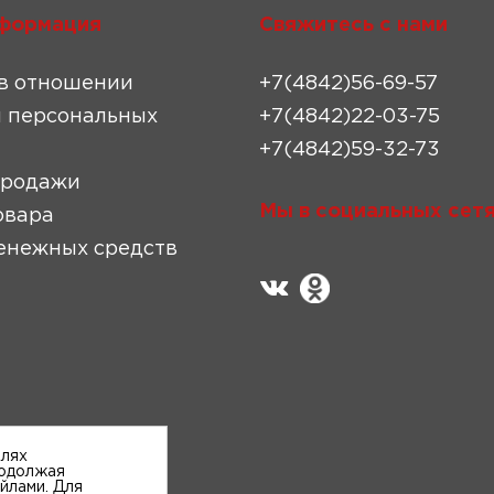
формация
Свяжитесь с нами
в отношении
+7(4842)56-69-57
 персональных
+7(4842)22-03-75
+7(4842)59-32-73
продажи
Мы в социальных сетя
овара
енежных средств
елях
родолжая
айлами. Для