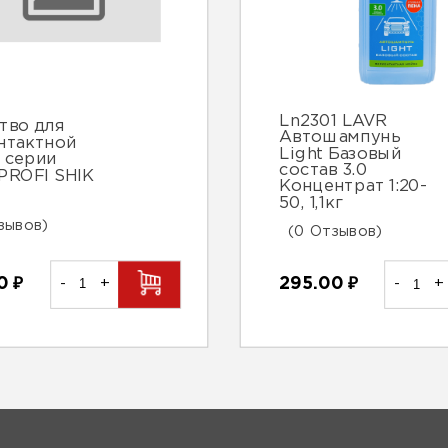
Ln2301 LAVR
тво для
Автошампунь
нтактной
Light Базовый
 серии
состав 3.0
PROFI SHIK
Концентрат 1:20-
50, 1,1кг
зывов)
(0 Отзывов)
00
₽
-
+
295.00
₽
-
+