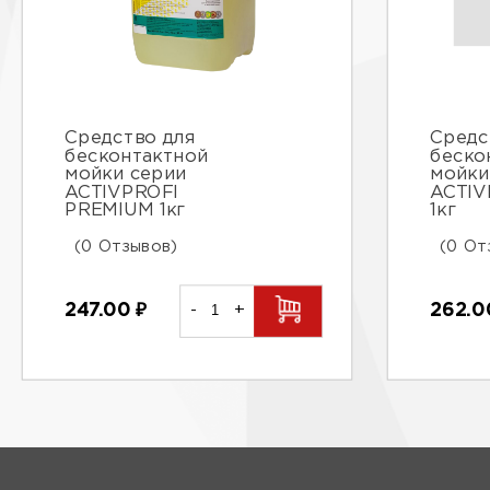
Средство для
Средс
бесконтактной
беско
мойки серии
мойки
ACTIVPROFI
ACTIV
PREMIUM 1кг
1кг
(0 Отзывов)
(0 От
247.00
₽
-
+
262.