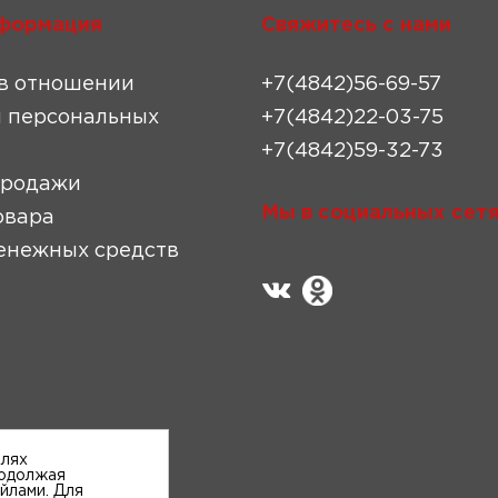
формация
Свяжитесь с нами
в отношении
+7(4842)56-69-57
 персональных
+7(4842)22-03-75
+7(4842)59-32-73
продажи
Мы в социальных сетя
овара
енежных средств
елях
родолжая
айлами. Для