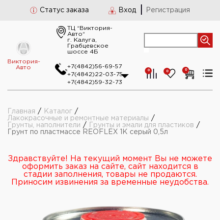
Статус заказа
Вход
Регистрация
ТЦ “Виктория-
Авто“
г. Калуга,
Грабцевское
шоссе 4Б
Виктория-
+7(4842)56-69-57
Авто
0
0
0
+7(4842)22-03-75
+7(4842)59-32-73
Главная
/
Каталог
/
Лакокрасочные и ремонтные материалы
/
Грунты, наполнители
/
Грунты и эмали для пластиков
/
Грунт по пластмассе REOFLEX 1К серый 0,5л
Здравствуйте! На текущий момент Вы не можете
оформить заказ на сайте, сайт находится в
стадии заполнения, товары не продаются.
Приносим извинения за временные неудобства.