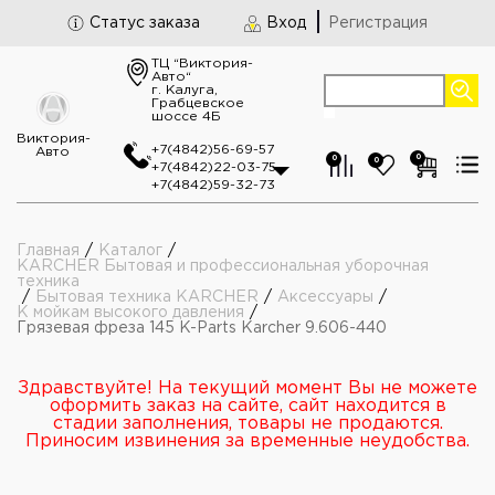
Статус заказа
Вход
Регистрация
ТЦ “Виктория-
Авто“
г. Калуга,
Грабцевское
шоссе 4Б
Виктория-
+7(4842)56-69-57
Авто
0
0
0
+7(4842)22-03-75
+7(4842)59-32-73
Главная
/
Каталог
/
KARCHER Бытовая и профессиональная уборочная
техника
/
Бытовая техника KARCHER
/
Аксессуары
/
К мойкам высокого давления
/
Грязевая фреза 145 K-Parts Karcher 9.606-440
Здравствуйте! На текущий момент Вы не можете
оформить заказ на сайте, сайт находится в
стадии заполнения, товары не продаются.
Приносим извинения за временные неудобства.