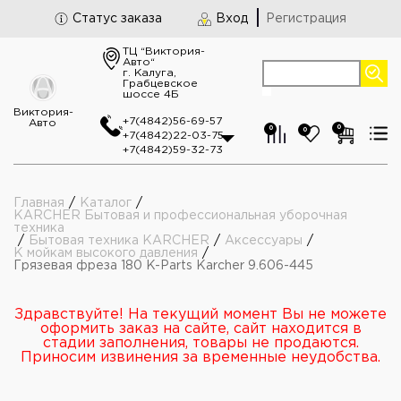
Статус заказа
Вход
Регистрация
ТЦ “Виктория-
Авто“
г. Калуга,
Грабцевское
шоссе 4Б
Виктория-
+7(4842)56-69-57
Авто
0
0
0
+7(4842)22-03-75
+7(4842)59-32-73
Главная
/
Каталог
/
KARCHER Бытовая и профессиональная уборочная
техника
/
Бытовая техника KARCHER
/
Аксессуары
/
К мойкам высокого давления
/
Грязевая фреза 180 K-Parts Karcher 9.606-445
Здравствуйте! На текущий момент Вы не можете
оформить заказ на сайте, сайт находится в
стадии заполнения, товары не продаются.
Приносим извинения за временные неудобства.