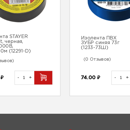
нта STAYER
Изолента ПВХ
t, черная,
ЗУБР синяя 73г
000В,
(1233-73Ш)
0м (12291-D)
(0 Отзывов)
зывов)
0
₽
-
+
74.00
₽
-
+