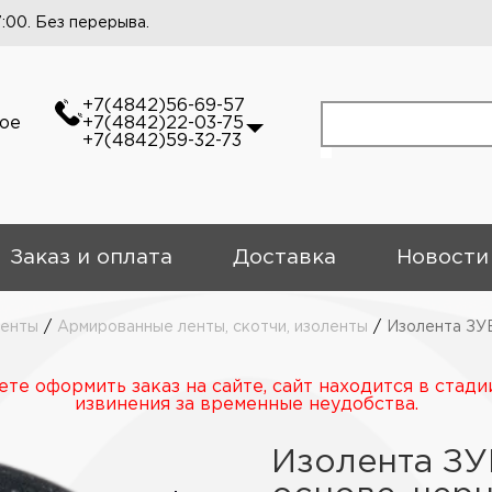
7:00. Без перерыва.
+7(4842)56-69-57
кое
+7(4842)22-03-75
+7(4842)59-32-73
Заказ и оплата
Доставка
Новости
енты
/
Армированные ленты, скотчи, изоленты
/
Изолента ЗУБ
те оформить заказ на сайте, сайт находится в стади
извинения за временные неудобства.
Изолента ЗУ