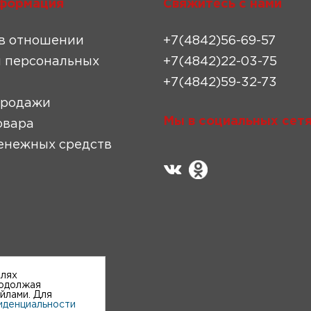
формация
Свяжитесь с нами
в отношении
+7(4842)56-69-57
 персональных
+7(4842)22-03-75
+7(4842)59-32-73
продажи
Мы в социальных сетя
овара
енежных средств
елях
родолжая
айлами. Для
иденциальности