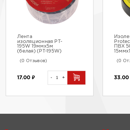
Лента
Изоле
изоляционная PT-
Protec
195W 19ммх5м
ПВХ 5
(белая) (PT-195W)
15ммх1
(0 Отзывов)
(0 От
17.00
₽
-
+
33.0