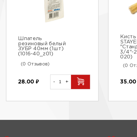
Кисть
Шпатель
STAYE
резиновый белый
"Стан
ЗУБР 40мм (1шт)
3/4"-2
(1016-40_z01)
020)
(0 Отзывов)
(0 От
28.00
₽
-
+
35.0