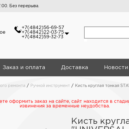
7:00. Без перерыва.
+7(4842)56-69-57
кое
+7(4842)22-03-75
+7(4842)59-32-73
Заказ и оплата
Доставка
Новости
ного ремонта
/
Ручной инструмент
/
Кисть круглая тонкая ST
те оформить заказ на сайте, сайт находится в стади
извинения за временные неудобства.
Кисть кругл