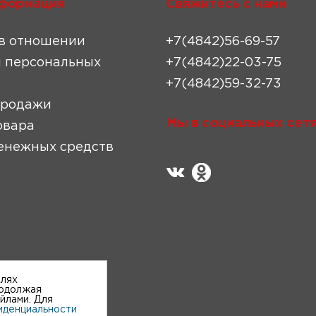
формация
Свяжитесь с нами
в отношении
+7(4842)56-69-57
 персональных
+7(4842)22-03-75
+7(4842)59-32-73
продажи
Мы в социальных сетя
овара
енежных средств
елях
родолжая
айлами. Для
иденциальности