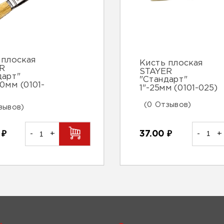
 плоская
Кисть плоская
R
STAYER
дарт"
"Стандарт"
0мм (0101-
1"-25мм (0101-025)
(0 Отзывов)
зывов)
37.00
₽
-
+
0
₽
-
+