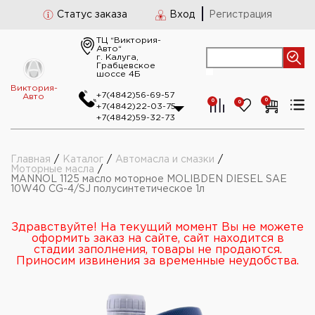
Статус заказа
Вход
Регистрация
ТЦ “Виктория-
Авто“
г. Калуга,
Грабцевское
шоссе 4Б
Виктория-
+7(4842)56-69-57
Авто
0
0
0
+7(4842)22-03-75
+7(4842)59-32-73
Главная
/
Каталог
/
Автомасла и смазки
/
Моторные масла
/
MANNOL 1125 масло моторное MOLIBDEN DIESEL SAE
10W40 CG-4/SJ полусинтетическое 1л
Здравствуйте! На текущий момент Вы не можете
оформить заказ на сайте, сайт находится в
стадии заполнения, товары не продаются.
Приносим извинения за временные неудобства.