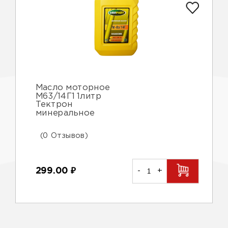
Масло моторное
М63/14Г1 1литр
Тектрон
минеральное
(0 Отзывов)
299.00
₽
-
+