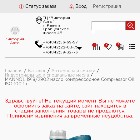
Статус заказа
Вход
Регистрация
ТЦ “Виктория-
Авто“
г. Калуга,
Грабцевское
шоссе 4Б
Виктория-
+7(4842)56-69-57
Авто
0
0
0
+7(4842)22-03-75
+7(4842)59-32-73
Главная
/
Каталог
/
Автомасла и смазки
/
Индустриальные и специальные масла
/
MANNOL 1918/2902 масло компрессорное Compressor Oil
ISO 100 1л
Здравствуйте! На текущий момент Вы не можете
оформить заказ на сайте, сайт находится в
стадии заполнения, товары не продаются.
Приносим извинения за временные неудобства.