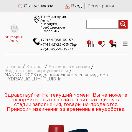
Статус заказа
Вход
Регистрация
ТЦ “Виктория-
Авто“
г. Калуга,
Грабцевское
шоссе 4Б
Виктория-
+7(4842)56-69-57
Авто
0
0
0
+7(4842)22-03-75
+7(4842)59-32-73
Главная
/
Каталог
/
Автомасла и смазки
/
Жидкость для гидроусилителя
/
MANNOL 2003 гидравлическая зеленая жидкость
HYDRAVLIC LHM+FLUID 1л
Здравствуйте! На текущий момент Вы не можете
оформить заказ на сайте, сайт находится в
стадии заполнения, товары не продаются.
Приносим извинения за временные неудобства.