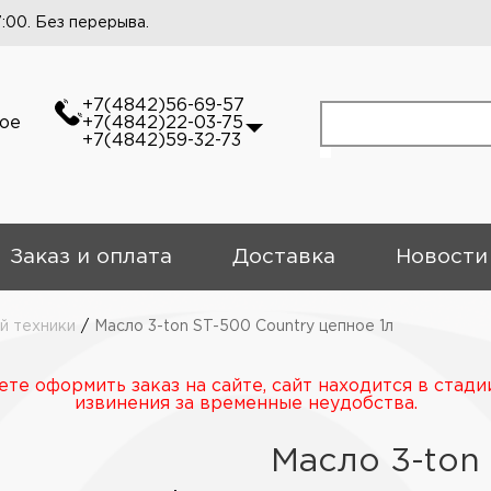
7:00. Без перерыва.
+7(4842)56-69-57
кое
+7(4842)22-03-75
+7(4842)59-32-73
Заказ и оплата
Доставка
Новости
й техники
/
Масло 3-ton ST-500 Country цепное 1л
те оформить заказ на сайте, сайт находится в стади
извинения за временные неудобства.
Масло 3-ton 