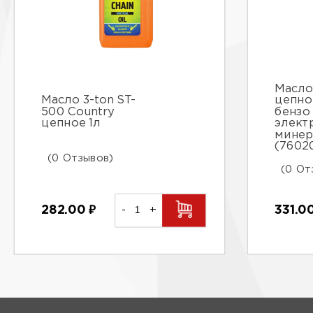
Масло
Масло 3-ton ST-
цепно
500 Country
бензо
цепное 1л
элект
минер
(76020
(0 Отзывов)
(0 От
282.00
₽
-
+
331.0