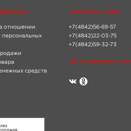
формация
Свяжитесь с нами
в отношении
+7(4842)56-69-57
 персональных
+7(4842)22-03-75
+7(4842)59-32-73
продажи
Мы в социальных сетя
овара
енежных средств
елях
родолжая