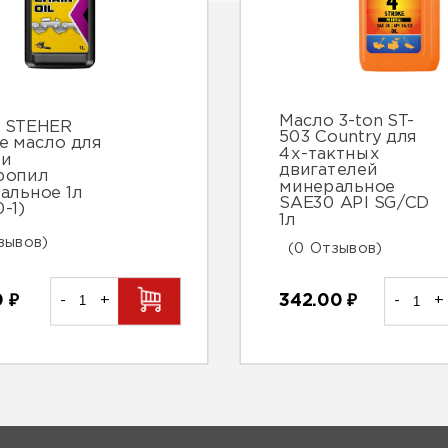
Масло 3-ton ST-
 STEHER
503 Country для
е масло для
4х-тактных
 и
двигателей
ропил
минеральное
альное 1л
SAE30 API SG/CD
-1)
1л
зывов)
(0 Отзывов)
0
₽
-
+
342.00
₽
-
+