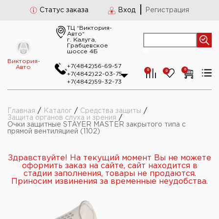
Статус заказа
Вход
Регистрация
ТЦ “Виктория-
Авто“
г. Калуга,
Грабцевское
шоссе 4Б
Виктория-
+7(4842)56-69-57
Авто
0
0
0
+7(4842)22-03-75
+7(4842)59-32-73
Главная
/
Каталог
/
Средства защиты
/
Защита органов слуха и зрения
/
Очки защитные STAYER MASTER закрытого типа с
прямой вентиляцией (1102)
Здравствуйте! На текущий момент Вы не можете
оформить заказ на сайте, сайт находится в
стадии заполнения, товары не продаются.
Приносим извинения за временные неудобства.