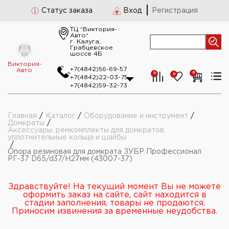
Статус заказа
Вход
Регистрация
ТЦ “Виктория-
Авто“
г. Калуга,
Грабцевское
шоссе 4Б
Виктория-
+7(4842)56-69-57
Авто
0
0
0
+7(4842)22-03-75
+7(4842)59-32-73
Главная
/
Каталог
/
Оборудование и инструмент
/
Домкраты
/
Аксессуары, ремкомплекты для домкратов,
уплотнительные кольца и шайбы
/
Опора резиновая для домкрата ЗУБР Профессионал
РГ-37 D65/d37/H27мм (43007-37)
Здравствуйте! На текущий момент Вы не можете
оформить заказ на сайте, сайт находится в
стадии заполнения, товары не продаются.
Приносим извинения за временные неудобства.