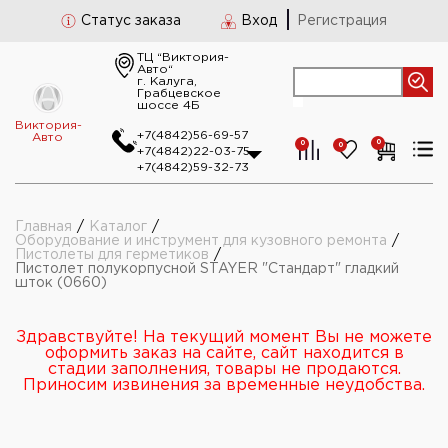
Статус заказа
Вход
Регистрация
ТЦ “Виктория-
Авто“
г. Калуга,
Грабцевское
шоссе 4Б
Виктория-
+7(4842)56-69-57
Авто
0
0
0
+7(4842)22-03-75
+7(4842)59-32-73
Главная
/
Каталог
/
Оборудование и инструмент для кузовного ремонта
/
Пистолеты для герметиков
/
Пистолет полукорпусной STAYER "Стандарт" гладкий
шток (0660)
Здравствуйте! На текущий момент Вы не можете
оформить заказ на сайте, сайт находится в
стадии заполнения, товары не продаются.
Приносим извинения за временные неудобства.