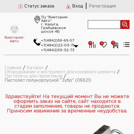
Статус заказа
Вход
Регистрация
ТЦ “Виктория-
Авто“
г. Калуга,
Грабцевское
шоссе 4Б
Виктория-
+7(4842)56-69-57
Авто
0
0
0
+7(4842)22-03-75
+7(4842)59-32-73
Главная
/
Каталог
/
Оборудование и инструмент для кузовного ремонта
/
Пистолеты для герметиков
/
Пистолет полукорпусной "Зубр" (06621)
Здравствуйте! На текущий момент Вы не можете
оформить заказ на сайте, сайт находится в
стадии заполнения, товары не продаются.
Приносим извинения за временные неудобства.