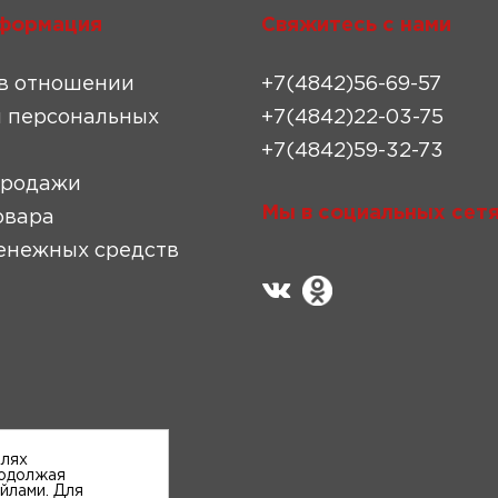
формация
Свяжитесь с нами
в отношении
+7(4842)56-69-57
 персональных
+7(4842)22-03-75
+7(4842)59-32-73
продажи
Мы в социальных сетя
овара
енежных средств
елях
родолжая
айлами. Для