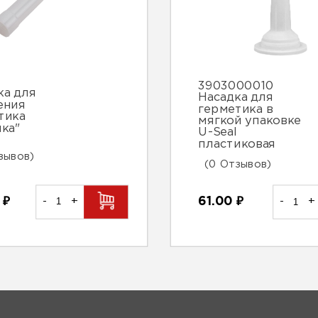
3903000010
ка для
Насадка для
ения
герметика в
тика
мягкой упаковке
чка"
U-Seal
пластиковая
зывов)
(0 Отзывов)
0
₽
-
+
61.00
₽
-
+