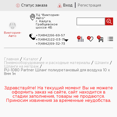
Статус заказа
Вход
Регистрация
ТЦ “Виктория-
Авто“
г. Калуга,
Грабцевское
шоссе 4Б
Виктория-
+7(4842)56-69-57
Авто
0
0
0
+7(4842)22-03-75
+7(4842)59-32-73
Главная
/
Каталог
/
Пневмооборудование и расходные материалы
/
Шланги
/
Шланги на метраж
/
PU-1080 Partner Шланг полиуретановый для воздуха 10 x
8мм 1м
Здравствуйте! На текущий момент Вы не можете
оформить заказ на сайте, сайт находится в
стадии заполнения, товары не продаются.
Приносим извинения за временные неудобства.