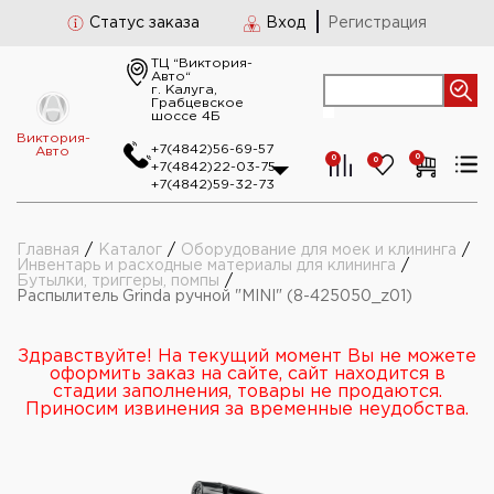
Статус заказа
Вход
Регистрация
ТЦ “Виктория-
Авто“
г. Калуга,
Грабцевское
шоссе 4Б
Виктория-
+7(4842)56-69-57
Авто
0
0
0
+7(4842)22-03-75
+7(4842)59-32-73
Главная
/
Каталог
/
Оборудование для моек и клининга
/
Инвентарь и расходные материалы для клининга
/
Бутылки, триггеры, помпы
/
Распылитель Grinda ручной "MINI" (8-425050_z01)
Здравствуйте! На текущий момент Вы не можете
оформить заказ на сайте, сайт находится в
стадии заполнения, товары не продаются.
Приносим извинения за временные неудобства.