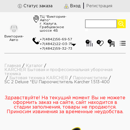
Статус заказа
Вход
Регистрация
ТЦ “Виктория-
Авто“
г. Калуга,
Грабцевское
шоссе 4Б
Виктория-
+7(4842)56-69-57
Авто
0
0
0
+7(4842)22-03-75
+7(4842)59-32-73
Главная
/
Каталог
/
KARCHER Бытовая и профессиональная уборочная
техника
/
Бытовая техника KARCHER
/
Пароочистители
/
SC 2 Deluxe *EU Пароочиститель Karcher 1.513-400
Здравствуйте! На текущий момент Вы не можете
оформить заказ на сайте, сайт находится в
стадии заполнения, товары не продаются.
Приносим извинения за временные неудобства.