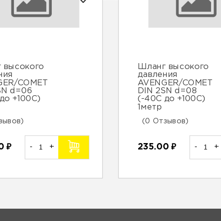
 высокого
Шланг высокого
ния
давления
GER/COMET
AVENGER/COMET
SN d=06
DIN 2SN d=08
 до +100С)
(-40С до +100С)
1метр
зывов)
(0 Отзывов)
00
₽
-
+
235.00
₽
-
+