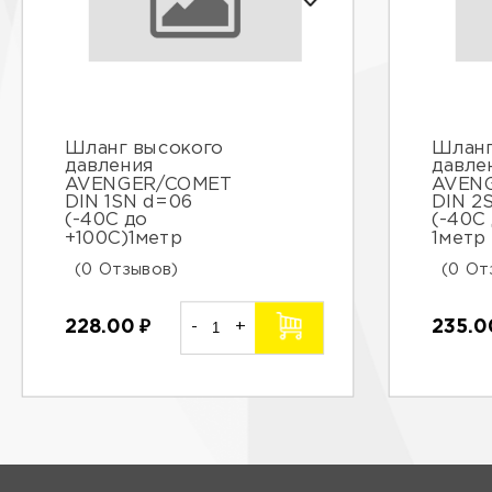
Шланг высокого
Шланг
давления
давле
AVENGER/COMET
AVEN
DIN 1SN d=06
DIN 2
(-40С до
(-40С
+100С)1метр
1метр
(0 Отзывов)
(0 От
228.00
₽
-
+
235.