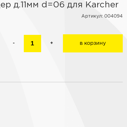
цер д.11мм d=06 для Karcher
Артикул: 004094
-
+
в корзину