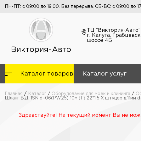
ПН-ПТ: с 09:00 до 19:00. Без перерыва. СБ-ВС: с 09:00 до 1
ТЦ “Виктория-Авто“
г. Калуга, Грабцевс
шоссе 4Б
Виктория-Авто
Каталог товаров
Каталог услуг
Главная
/
Каталог
/
Оборудование для моек и клининга
/
Об
Шланг В.Д. 1SN d=06(PW25) 10м (Г) 22*1,5 Х штуцер д.11мм d
Здравствуйте! На текущий момент Вы не може