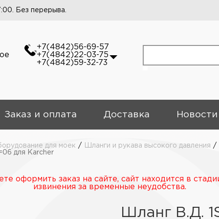
7:00. Без перерыва.
+7(4842)56-69-57
кое
+7(4842)22-03-75
+7(4842)59-32-73
Заказ и оплата
Доставка
Новости
орудование для моек
/
Шланги и рукава высокого давления
/
=06 для Karcher
те оформить заказ на сайте, сайт находится в стади
извинения за временные неудобства.
Шланг В.Д. 