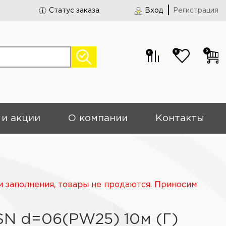
Статус заказа
Вход
Регистрация
0
0
0
 и акции
О компании
Контакты
и заполнения, товары не продаются. Приносим
1SN d=06(PW25) 10м (Г)