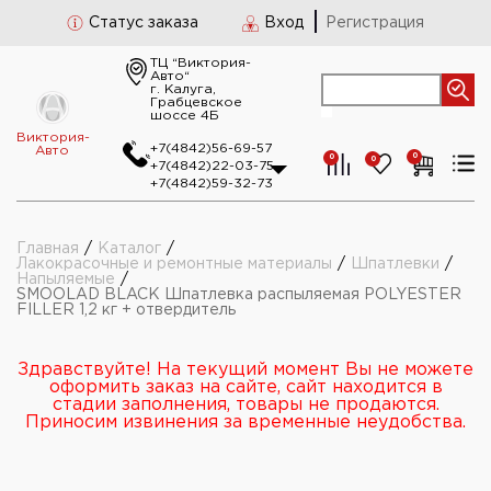
Статус заказа
Вход
Регистрация
ТЦ “Виктория-
Авто“
г. Калуга,
Грабцевское
шоссе 4Б
Виктория-
+7(4842)56-69-57
Авто
0
0
0
+7(4842)22-03-75
+7(4842)59-32-73
Главная
/
Каталог
/
Лакокрасочные и ремонтные материалы
/
Шпатлевки
/
Напыляемые
/
SMOOLAD BLACK Шпатлевка распыляемая POLYESTER
FILLER 1,2 кг + отвердитель
Здравствуйте! На текущий момент Вы не можете
оформить заказ на сайте, сайт находится в
стадии заполнения, товары не продаются.
Приносим извинения за временные неудобства.