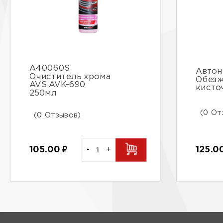
A40060S
Автон
Очиститель хрома
Обезж
AVS AVK-690
кисто
250мл
(0 От
(0 Отзывов)
125.0
105.00
₽
-
+