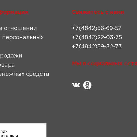
формация
Свяжитесь с нами
в отношении
+7(4842)56-69-57
 персональных
+7(4842)22-03-75
+7(4842)59-32-73
продажи
Мы в социальных сетя
овара
енежных средств
елях
родолжая