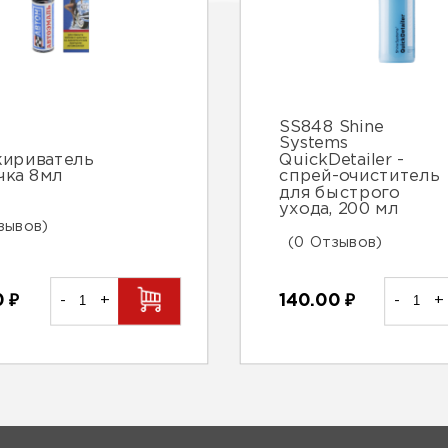
SS848 Shine
Systems
ириватель
QuickDetailer -
чка 8мл
спрей-очиститель
для быстрого
ухода, 200 мл
зывов)
(0 Отзывов)
0
₽
-
+
140.00
₽
-
+