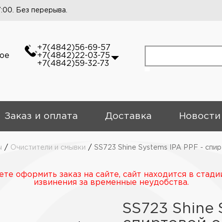
7:00. Без перерыва.
+7(4842)56-69-57
кое
+7(4842)22-03-75
+7(4842)59-32-73
Заказ и оплата
Доставка
Новости
ы
/
Очистители и смывки
/
SS723 Shine Systems IPA PPF - спи
те оформить заказ на сайте, сайт находится в стади
извинения за временные неудобства.
SS723 Shine 