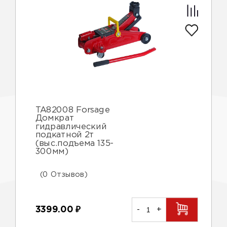
TA82008 Forsage
Домкрат
гидравлический
подкатной 2т
(выс.подъема 135-
300мм)
(0 Отзывов)
3399.00
₽
-
+