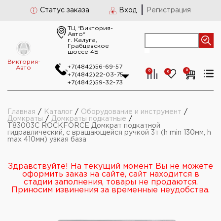
Статус заказа
Вход
Регистрация
ТЦ “Виктория-
Авто“
г. Калуга,
Грабцевское
шоссе 4Б
Виктория-
+7(4842)56-69-57
Авто
0
0
0
+7(4842)22-03-75
+7(4842)59-32-73
Главная
/
Каталог
/
Оборудование и инструмент
/
Домкраты
/
Домкраты подкатные
/
T83003C ROCKFORCE Домкрат подкатной
гидравлический, с вращающейся ручкой 3т (h min 130мм, h
max 410мм) узкая база
Здравствуйте! На текущий момент Вы не можете
оформить заказ на сайте, сайт находится в
стадии заполнения, товары не продаются.
Приносим извинения за временные неудобства.