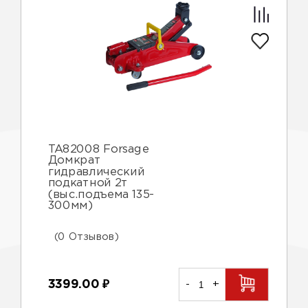
TA82008 Forsage
Домкрат
гидравлический
подкатной 2т
(выс.подъема 135-
300мм)
(0 Отзывов)
3399.00
₽
-
+