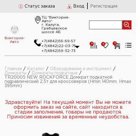
Статус заказа
Вход
Регистрация
ТЦ “Виктория-
Авто“
г. Калуга,
Грабцевское
шоссе 4Б
Виктория-
+7(4842)56-69-57
Авто
0
0
0
+7(4842)22-03-75
+7(4842)59-32-73
Главная
/
Каталог
/
Оборудование и инструмент
/
Домкраты
/
Домкраты подкатные
/
TR20005 NEW ROCKFORCE Домкрат подкатной
гидравлический 2,5т для кроссоверов (Hmin 140mm. Hmax
395mm)
Здравствуйте! На текущий момент Вы не можете
оформить заказ на сайте, сайт находится в
стадии заполнения, товары не продаются.
Приносим извинения за временные неудобства.