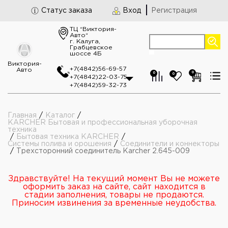
Статус заказа
Вход
Регистрация
ТЦ “Виктория-
Авто“
г. Калуга,
Грабцевское
шоссе 4Б
Виктория-
+7(4842)56-69-57
Авто
0
0
0
+7(4842)22-03-75
+7(4842)59-32-73
Главная
/
Каталог
/
KARCHER Бытовая и профессиональная уборочная
техника
/
Бытовая техника KARCHER
/
Системы полива и орошения
/
Соединители и коннекторы
/
Трехсторонний соединитель Karcher 2.645-009
Здравствуйте! На текущий момент Вы не можете
оформить заказ на сайте, сайт находится в
стадии заполнения, товары не продаются.
Приносим извинения за временные неудобства.