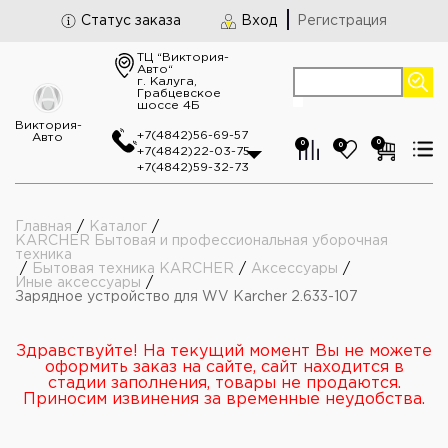
Статус заказа
Вход
Регистрация
ТЦ “Виктория-
Авто“
г. Калуга,
Грабцевское
шоссе 4Б
Виктория-
+7(4842)56-69-57
Авто
0
0
0
+7(4842)22-03-75
+7(4842)59-32-73
Главная
/
Каталог
/
KARCHER Бытовая и профессиональная уборочная
техника
/
Бытовая техника KARCHER
/
Аксессуары
/
Иные аксессуары
/
Зарядное устройство для WV Karcher 2.633-107
Здравствуйте! На текущий момент Вы не можете
оформить заказ на сайте, сайт находится в
стадии заполнения, товары не продаются.
Приносим извинения за временные неудобства.