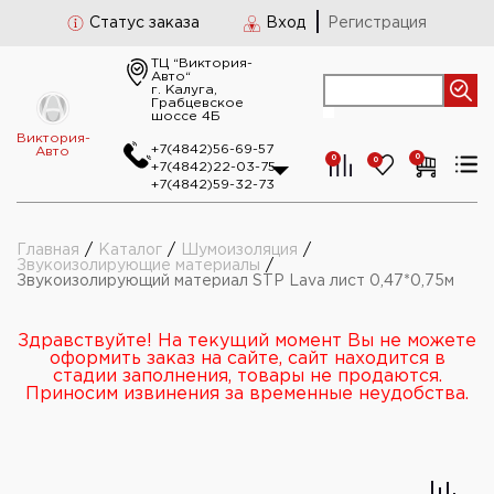
Статус заказа
Вход
Регистрация
ТЦ “Виктория-
Авто“
г. Калуга,
Грабцевское
шоссе 4Б
Виктория-
+7(4842)56-69-57
Авто
0
0
0
+7(4842)22-03-75
+7(4842)59-32-73
Главная
/
Каталог
/
Шумоизоляция
/
Звукоизолирующие материалы
/
Звукоизолирующий материал STP Lava лист 0,47*0,75м
Здравствуйте! На текущий момент Вы не можете
оформить заказ на сайте, сайт находится в
стадии заполнения, товары не продаются.
Приносим извинения за временные неудобства.