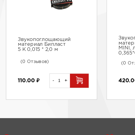
Звук
Звукопоглощающий
матер
материал Бипласт
MINI, 
5 К 0,015 * 2,0 м
0,365
(0 Отзывов)
(0 От
420.
110.00
₽
-
+