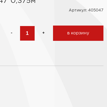
,47*0,375м
Артикул: 405047
-
+
в корзину