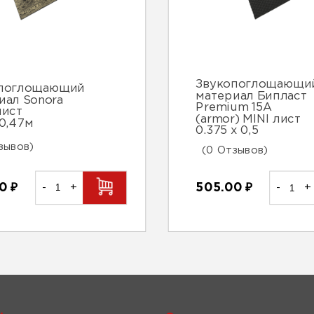
Звукопоглощающи
опоглощающий
материал Бипласт
иал Sonora
Premium 15A
лист
(armor) MINI лист
*0,47м
0.375 х 0,5
зывов)
(0 Отзывов)
00
₽
-
+
505.00
₽
-
+