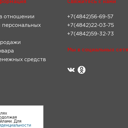
формация
Свяжитесь с нами
в отношении
+7(4842)56-69-57
 персональных
+7(4842)22-03-75
+7(4842)59-32-73
продажи
Мы в социальных сетя
овара
енежных средств
елях
родолжая
айлами. Для
иденциальности